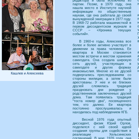
редактора и была исключена из
партии. Позже, в 1970 году, она
нашла место в Институте научной
информации по общественным
наукам, где она работала до своей
вынужденной эмиграции в 1977 году.
В 1968-72 работала машинисткой в
первом диссидентском журнале в
СССР – «Хроника текущих
событий».
В 1960-е годы, Алексеева все
более и более активно участвует в
движении за права человека. Ее
квартира в Москве становится
местом встречи и местом хранения
самиздата. Она создала широкую
сеть друзей, участвующих в
самиздате и других формах
инакомыслия. Многие из ее друзей
Кашлев и Алексеева
подвергались преследованиям со
стороны милиции, а затем были
арестованы. У нее и ее близких
друзей сложилась традиция
праздновать дни рождения у
родственников заключенных друзей
дома. Там появилась традиция
"тоста номер два", посвященного
тем, кто далеко. Ее квартира
постоянно прослушивалась и
находилась под наблюдением КГБ.
Весной 1976 года опытный
диссидент, физик Юрий Орлов,
поделился с ней своей идеей
создания группы для содействия в
реализации Хельсинкских
соглашений. В мае 1976 года, она