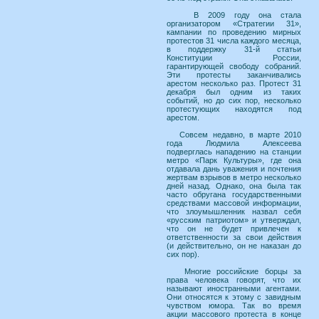
В 2009 году она стала
организатором «Стратегии 31»,
кампании по проведению мирных
протестов 31 числа каждого месяца,
в поддержку 31-й статьи
Конституции России,
гарантирующей свободу собраний.
Эти протесты заканчивались
арестом несколько раз. Протест 31
декабря был одним из таких
событий, но до сих пор, несколько
протестующих находятся под
арестом.
Совсем недавно, в марте 2010
года Людмила Алексеева
подверглась нападению на станции
метро «Парк Культуры», где она
отдавала дань уважения и почтения
жертвам взрывов в метро несколько
дней назад. Однако, она была так
часто обругана государственными
средствами массовой информации,
что злоумышленник назвал себя
«русским патриотом» и утверждал,
что он не будет привлечен к
ответственности за свои действия
(и действительно, он не наказан до
сих пор).
Многие российские борцы за
права человека говорят, что их
называют иностранными агентами.
Они относятся к этому с завидным
чувством юмора. Так во время
акции массового протеста в конце