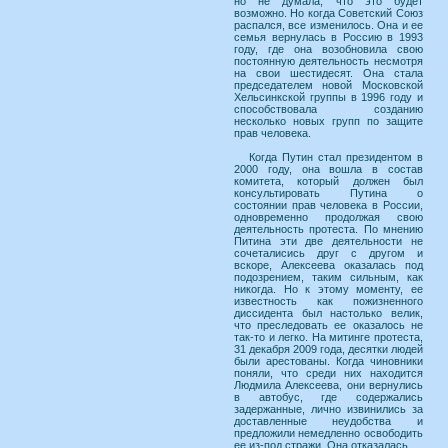
но не думала, что это будет
возможно. Но когда Советский Союз
распался, все изменилось. Она и ее
семья вернулась в Россию в 1993
году, где она возобновила свою
постоянную деятельность несмотря
на свои шестидесят. Она стала
председателем новой Московской
Хельсинкской группы в 1996 году и
способствовала созданию
несколько новых групп по защите
прав человека.
Когда Путин стал президентом в
2000 году, она вошла в состав
комитета, который должен был
консультировать Путина о
состоянии прав человека в России,
одновременно продолжая свою
деятельность протеста. По мнению
Питина эти две деятельности не
сочеталисись друг с другом и
вскоре, Алексеева оказалась под
подозрением, таким сильным, как
никогда. Но к этому моменту, ее
известность как пожизненного
диссидента был настолько велик,
что преследовать ее оказалось не
так-то и легко. На митинге протеста,
31 декабря 2009 года, десятки людей
были арестованы. Когда чиновники
поняли, что среди них находится
Людмила Алексеева, они вернулись
в автобус, где содержались
задержанные, лично извинились за
доставленные неудобства и
предложили немедленно освободить
ее из-под стражи. Она отказалась.