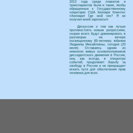
2012 года среди плакатов и
транспарантов были и такие, якобы
обращенные к Государственному
секретарю США Хиллари Клинтон:
«Хиллари! Где мой чек? Я не
получил моей зарплаты!»
Дискуссии о том как лучше
противостоять новым репрессиям,
скорее всего будут доминировать в
разговорах на вечере
посвященному 85-летнему юбилею
Людмилы Михайловны, сегодня (20
июля). Оставаясь одним из
немногих живых основоположников
диссидентского движения в России,
она, как всегда, в эпицентре
событий, продолжает борьбу за
свободу в России и не прекращает
искать пути для обеспечения прав
человека для всех.