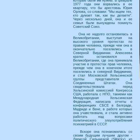
которые были им нужны. В феврале
1977 года они ворвались в ее
квартиру, что бы арестоваь Юрия
Орлова, со словами: "Мы ищем тех,
кто думает так, как вы делаете".
Через несколько дней, она и ее
семья были вынуждены покинуть
Советский Союз.
Она не надолго остановилась в
Великобритании, выступая на
высокого уровня протестах по
правам человека, прежде чем она в
окончательно поселились в
Северной Вирджинии. Алексеева
кратко остановился в
Великобритании, где она принимала
участие в протестах прав человека,
прежде чем она в конечном итоге
поселились в северной Вирджинии,
и стал Московской Хельсинкской
группы представителя в
Соединенных Штатах. Она
свидетельствовала перед
Хельсинской комиссией Конгресса
США, работала с НПО, такиеми как
Международная Хельсинкская
Федерация, написала отчеты о
конференциях СБСЕ в Белграде,
Мадриде и Вене, в работе которых
она учавствовала, и стала активно
работать над вопросами
политического злоупотребления
психиатрией в СССР.
Вскоре она познакомилась со
своим будущим лучшим другом -
Ларисой Сильницкой (Silnicky) из