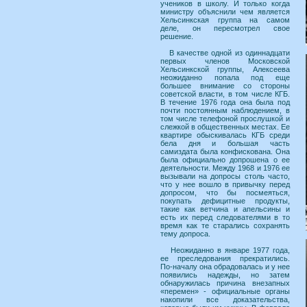
учеников в школу. И только когда
министру объяснили чем является
Хельсинкская группа на самом
деле, он пересмотрел свое
решение.
В качестве одной из одиннадцати
первых членов Московской
Хельсинкской группы, Алексеева
неожиданно попала под еще
большее внимание со стороны
советской власти, в том числе КГБ.
В течение 1976 года она была под
почти постоянным наблюдением, в
том числе телефоной прослушкой и
слежкой в общественных местах. Ее
квартире обыскивалась КГБ среди
бела дня и большая часть
самиздата была конфискована. Она
была официально допрошена о ее
деятельности. Между 1968 и 1976 ее
вызывали на допросы столь часто,
что у нее вошло в привычку перед
допросом, что бы посмеяться,
покупать дефицитные продукты,
такие как ветчина и апельсины и
есть их перед следователями в то
время как те старались сохранять
тему допроса.
Неожиданно в январе 1977 года,
ее преследования прекратились.
По-началу она обрадовалась и у нее
появились надежды, но затем
обнаружилась причина внезапных
«перемен» - официальные органы
накопили все доказательства,