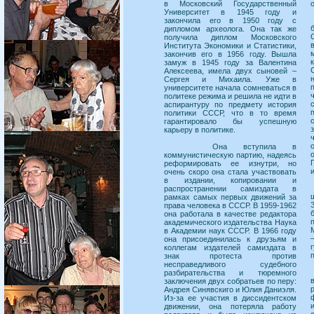
в Московский Государственный
Университет в 1945 году и
закончила его в 1950 году с
дипломом археолога. Она так же
получила диплом Московского
Института Экономики и Статистики,
закончив его в 1956 году. Вышла
замуж в 1945 году за Валентина
Алексеева, имела двух сыновей –
Сергея и Михаила. Уже в
университете начала сомневаться в
политеке режима и решила не идти в
аспирантуру по предмету история
политики СССР, что в то время
гарантировало бы успешную
карьеру в политике.
Она вступила в
коммунистическую партию, надеясь
реформировать ее изнутри, но
очень скоро она стала участвовать
в издании, копировании и
распространении самиздата в
рамках самых первых движений за
права человека в СССР. В 1959-1962
она работала в качестве редактора
академического издательства Наука
в Академии наук СССР. В 1966 году
она присоединилась к друзьям и
коллегам издателей самиздата в
знак протеста против
несправедливого судебного
разбирательства и тюремного
заключения двух собратьев по перу:
Андрея Синявскиго и Юлия Даниэля.
Из-за ее участия в диссидентском
движении, она потеряла работу