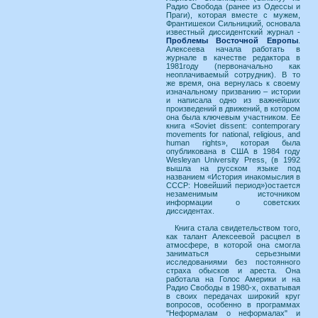
Радио Свобода (ранее из Одессы и
Праги), которая вместе с мужем,
Франтишекои Сильницкий, основала
известный диссидентский журнал -
Проблемы Восточной Европы
.
Алексеева начала работать в
журнале в качестве редактора в
1981году (первоначально как
неоплачиваемый сотрудник). В то
же время, она вернулась к своему
изначальному призванию – истории
и написала одно из важнейших
произведений в движений, в котором
она была ключевым участником. Ее
книга «Soviet dissent: contemporary
movements for national, religious, and
human rights», которая была
опубликована в США в 1984 году
Wesleyan University Press, (в 1992
вышла на русском языке под
названием «История инакомыслия в
СССР: Новейший период»)остается
незаменимым источником
информации о советских
диссидентах.
Книга стала свидетельством того,
как талант Алексеевой расцвел в
атмосфере, в которой она смогла
заниматься серьезными
исследованиями без постоянного
страха обысков и ареста. Она
работала на Голос Америки и на
Радио Свободы в 1980-х, охватывая
в своих передачах широкий круг
вопросов, особенно в программах
"Неформалам о неформалах" и