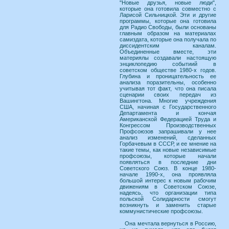
"Новые друзья, новые люди",
которые она готовила совместно с
Ларисой Сильницкой. Эти и другие
программы, которые она готовила
для Радио Свободы, были основаны
главным образом на материалах
самиздата, которые она получала по
диссидентским каналам.
Объединенные вместе, эти
материялы создавали настоящую
энциклопедию событиий в
советском обществе 1980-х годов.
Глубина и проницательность ее
анализа поразительны, особенно
учитывая тот факт, что она писала
сценарии своих передач из
Вашингтона. Многие учреждения
США, начиная с Государственного
Департамента и кончая
Американской Федерацией Труда и
Конгрессом Производственных
Профсоюзов запрашивали у нее
анализ изменений, сделанных
Горбачевым в СССР, и ее мнение на
такие темы, как новые независимые
профсоюзы, которые начали
появляться в последние дни
Советского Союз. В конце 1980-
начале 1990-х, она проявляла
большой интерес к новым рабочим
движениям в Советском Союзе,
надеясь, что организации типа
польской Солидарности смогут
возникнуть и заменить старые
коммунистические профсоюзы.
Она мечтала вернуться в Россию,