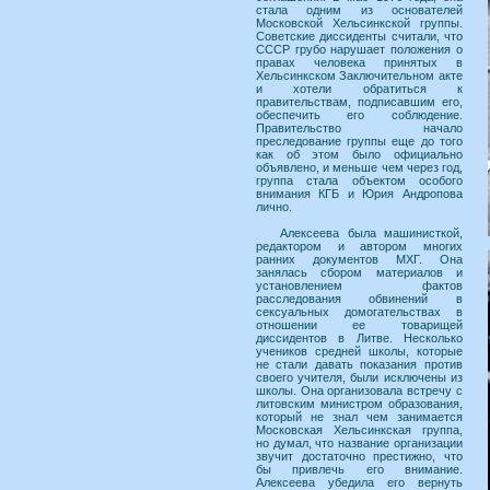
стала одним из основателей
Московской Хельсинкской группы.
Советские диссиденты считали, что
СССР грубо нарушает положения о
правах человека принятых в
Хельсинкском Заключительном акте
и хотели обратиться к
правительствам, подписавшим его,
обеспечить его соблюдение.
Правительство начало
преследование группы еще до того
как об этом было официально
объявлено, и меньше чем через год,
группа стала объектом особого
внимания КГБ и Юрия Андропова
лично.
Алексеева была машинисткой,
редактором и автором многих
ранних документов МХГ. Она
занялась сбором материалов и
установлением фактов
расследования обвинений в
сексуальных домогательствах в
отношении ее товарищей
диссидентов в Литве. Несколько
учеников средней школы, которые
не стали давать показания против
своего учителя, были исключены из
школы. Она организовала встречу с
литовским министром образования,
который не знал чем занимается
Московская Хельсинкская группа,
но думал, что название организации
звучит достаточно престижно, что
бы привлечь его внимание.
Алексеева убедила его вернуть