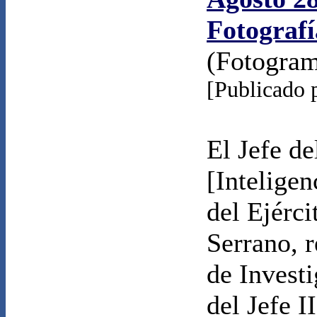
Fotografí
(Fotogra
[Publicado 
El Jefe d
[Intelige
del Ejérc
Serrano, 
de Invest
del Jefe I