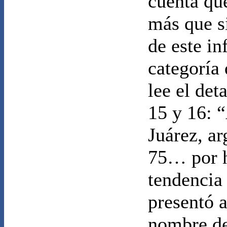
cuenta qu
más que s
de este in
categoría
lee el det
15 y 16: 
Juárez, a
75… por h
tendencia
presentó a
nombre d