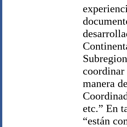
experienc
document
desarroll
Continent
Subregion
coordinar 
manera d
Coordinad
etc.” En t
“están co