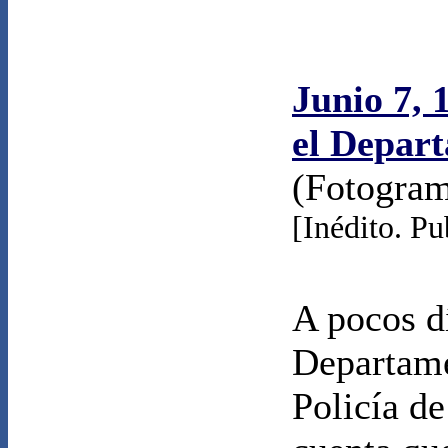
Junio 7, 
el Depart
(Fotogra
[Inédito. P
A pocos dí
Departame
Policía d