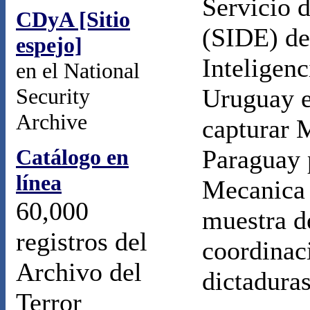
Servicio d
CDyA [Sitio
(SIDE) de
espejo]
Inteligen
en el National
Uruguay e
Security
Archive
capturar 
Catálogo en
Paraguay p
línea
Mecanica 
60,000
muestra de
registros del
coordinaci
Archivo del
dictaduras
Terror