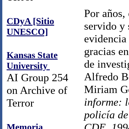
Por años, 
CDyA [Sitio
servido y
UNESCO]
evidencia 
gracias en
Kansas State
de invest
University
Alfredo B
AI Group 254
Miriam Go
on Archive of
informe: l
Terror
policía de
CDE, 199
Memoria