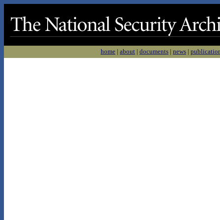
home
|
about
|
documents
|
news
|
publicatio