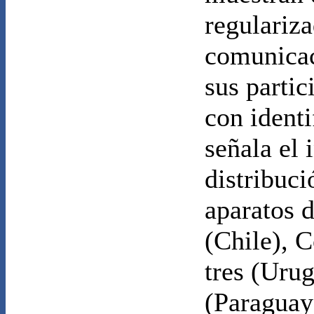
regulariza
comunicac
sus partic
con ident
señala el 
distribuci
aparatos d
(Chile), 
tres (Uru
(Paraguay